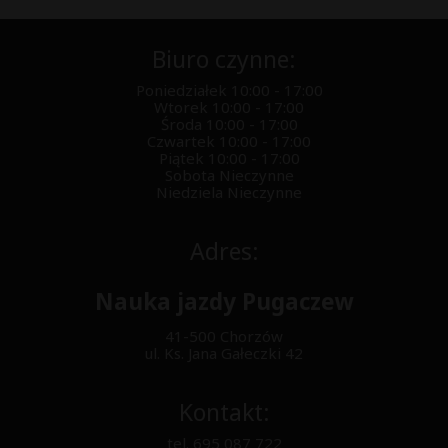
zmianę ustawień w przeglądarce. Dane
osobowe będą przetwarzane i
przechowywane w zależności od okresu
Biuro czynne:
używania technologii. Posiada Pan/Pani
prawo zażądania od administratora
Poniedziałek 10:00 - 17:00
dostępu do swoich danych osobowych,
Wtorek 10:00 - 17:00
ich sprostowania, usunięcia lub
Środa 10:00 - 17:00
ograniczenia przetwarzania tych danych,
Czwartek 10:00 - 17:00
a także prawo wniesienia skargi do
Piątek 10:00 - 17:00
Sobota Nieczynne
organu nadzorczego.
Niedziela Nieczynne
Adres:
Nauka jazdy Pugaczew
41-500 Chorzów
ul. Ks. Jana Gałeczki 42
Kontakt:
tel.
695 087 722