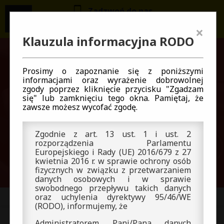
Zadzwoń do nas
×
×
695 08 77 22
Klauzula informacyjna RODO
Ważne informacje
NAUKA JAZDY CHORZÓW
ZAPRASZAMY DO ZAPISÓW NA KURS 26
Prosimy o zapoznanie się z poniższymi
SIERPIEŃ - ilość miejsc ograniczona !!!
informacjami oraz wyrażenie dobrowolnej
zgody poprzez kliknięcie przycisku "Zgadzam
się" lub zamknięciu tego okna. Pamiętaj, że
zawsze możesz wycofać zgodę.
ZAMKNIJ
Zgodnie z art. 13 ust. 1 i ust. 2
rozporządzenia Parlamentu
Europejskiego i Rady (UE) 2016/679 z 27
kwietnia 2016 r. w sprawie ochrony osób
fizycznych w związku z przetwarzaniem
danych osobowych i w sprawie
swobodnego przepływu takich danych
oraz uchylenia dyrektywy 95/46/WE
(RODO), informujemy, że
Administratorem Pani/Pana danych